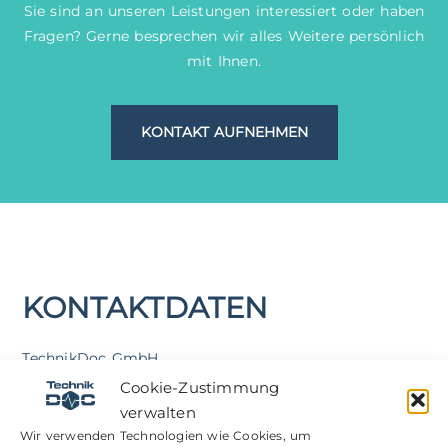
Sie sind an unseren Leistungen interessiert oder haben
Fragen? Gerne besprechen wir alles Weitere persönlich
mit Ihnen.
KONTAKT AUFNEHMEN
KONTAKTDATEN
TechnikDoc GmbH
Cookie-Zustimmung
August-Bebel-Straße 28
verwalten
Wir verwenden Technologien wie Cookies, um
14482 Potsdam