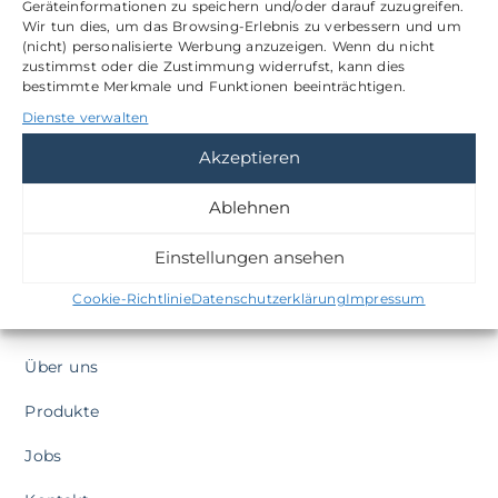
Geräteinformationen zu speichern und/oder darauf zuzugreifen.
Wir tun dies, um das Browsing-Erlebnis zu verbessern und um
Mo. - Fr.: 08:00 - 18:00 Uhr
(nicht) personalisierte Werbung anzuzeigen. Wenn du nicht
zustimmst oder die Zustimmung widerrufst, kann dies
Termine nach Vereinbarung
bestimmte Merkmale und Funktionen beeinträchtigen.
Dienste verwalten
info@technikdoc.de
Akzeptieren
0331 / 76 99 50 50
Ablehnen
Einstellungen ansehen
Cookie-Richtlinie
Datenschutzerklärung
Impressum
QUICK LINKS
Über uns
Produkte
Jobs