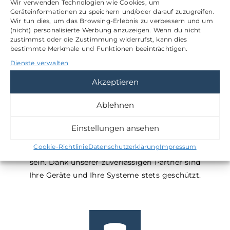
Wir verwenden Technologien wie Cookies, um
Geräteinformationen zu speichern und/oder darauf zuzugreifen.
Wir tun dies, um das Browsing-Erlebnis zu verbessern und um
(nicht) personalisierte Werbung anzuzeigen. Wenn du nicht
zustimmst oder die Zustimmung widerrufst, kann dies
bestimmte Merkmale und Funktionen beeinträchtigen.
Dienste verwalten
VIRENSCHUTZ
Akzeptieren
Ablehnen
Egal wie groß Ihr Unternehmen ist, Software,
Hardware und Systeme müssen vor externen
Einstellungen ansehen
Zugriffen und gefährlichen Hackerangriffen
Cookie-Richtlinie
Datenschutzerklärung
Impressum
samt Datenklau rund um die Uhr geschützt
sein. Dank unserer zuverlässigen Partner sind
Ihre Geräte und Ihre Systeme stets geschützt.