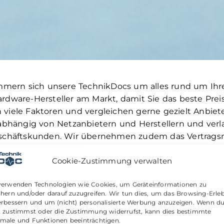
n sich unsere TechnikDocs um alles rund um Ihre Ve
dware-Hersteller am Markt, damit Sie das beste Preis-
iele Faktoren und vergleichen gerne gezielt Anbieter
abhängig von Netzanbietern und Herstellern und verl
eschäftskunden. Wir übernehmen zudem das Vertrags
ständen. Als Ihr Ansprechpartner vor Ort kümmern w
Cookie-Zustimmung verwalten
rch.
verwenden Technologien wie Cookies, um Geräteinformationen zu
chern und/oder darauf zuzugreifen. Wir tun dies, um das Browsing-Erleb
erbessern und um (nicht) personalisierte Werbung anzuzeigen. Wenn d
t zustimmst oder die Zustimmung widerrufst, kann dies bestimmte
male und Funktionen beeinträchtigen.