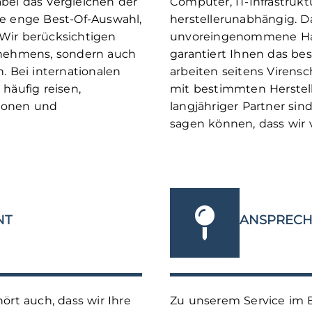
bei das Vergleichen der
Computer, IT-Infrastruktu
ne enge Best-Of-Auswahl,
herstellerunabhängig. Da
Wir berücksichtigen
unvoreingenommene Hal
rnehmens, sondern auch
garantiert Ihnen das bes
. Bei internationalen
arbeiten seitens Virens
häufig reisen,
mit bestimmten Herstel
ionen und
langjähriger Partner si
sagen können, dass wir 
NT
ANSPRECH
t auch, dass wir Ihre
Zu unserem Service im 