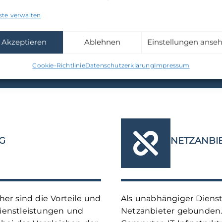
ste verwalten
INDIVIDUELLE BERATUNG
Akzeptieren
Ablehnen
Einstellungen anse
ÜR GESCHÄFTS- UND PRIVATKUND
Cookie-Richtlinie
Datenschutzerklärung
Impressum
G
NETZANBI
er sind die Vorteile und
Als unabhängiger Dienstl
Dienstleistungen und
Netzanbieter gebunden.