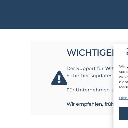
WICHTIGER H
Wir 
Der Support für
Windows 
spei
Sicherheitsupdates mehr 
zu v
nich
Merk
Für Unternehmen entsteht 
Dien
Wir empfehlen, frühzeiti