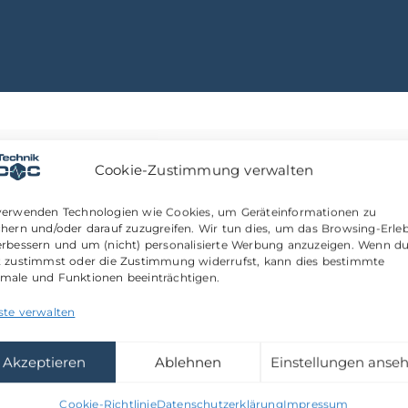
INWEIS FÜR IHR UNTERNEH
Cookie-Zustimmung verwalten
verwenden Technologien wie Cookies, um Geräteinformationen zu
10 endet am 14. Oktober 2026
. Ab diesem Zeitpunkt s
chern und/oder darauf zuzugreifen. Wir tun dies, um das Browsing-Erleb
bereit.
erbessern und um (nicht) personalisierte Werbung anzuzeigen. Wenn d
t zustimmst oder die Zustimmung widerrufst, kann dies bestimmte
male und Funktionen beeinträchtigen.
dadurch ein erhöhtes Risiko für IT-Sicherheit und Sy
ste verwalten
g auf Windows 11 umzusteigen oder bestehende System
Akzeptieren
Ablehnen
Einstellungen anse
Cookie-Richtlinie
Datenschutzerklärung
Impressum