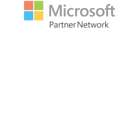
EKT
ert
r alles