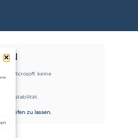
MEN
tellt Microsoft keine
nis
u
stemstabilität.
e prüfen zu lassen.
hen