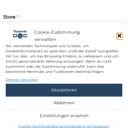
Store
*
Cookie-Zustimmung
verwalten
Store Kürzel
*
Wir verwenden Technologien wie Cookies, um
Geräteinformationen zu speichern und/oder darauf zuzugreifen.
Wir tun dies, um das Browsing-Erlebnis zu verbessern und um
z.b. B03
(nicht) personalisierte Werbung anzuzeigen. Wenn du nicht
zustimmst oder die Zustimmung widerrufst, kann dies
Ihr Name
*
bestimmte Merkmale und Funktionen beeinträchtigen.
Dienste verwalten
Vorname
Nachname
Akzeptieren
Ihre E-mail
*
Ablehnen
Einstellungen ansehen
Ihre Telefon-/ Mobilfunknummer
*
Cookie-Richtlinie
Datenschutzerklärung
Impressum